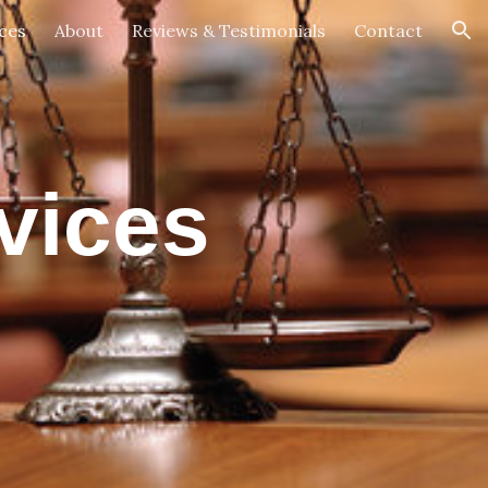
ces
About
Reviews & Testimonials
Contact
ion
rvices