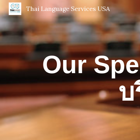
Thai Language Services USA
Sk
Our Spe
บ