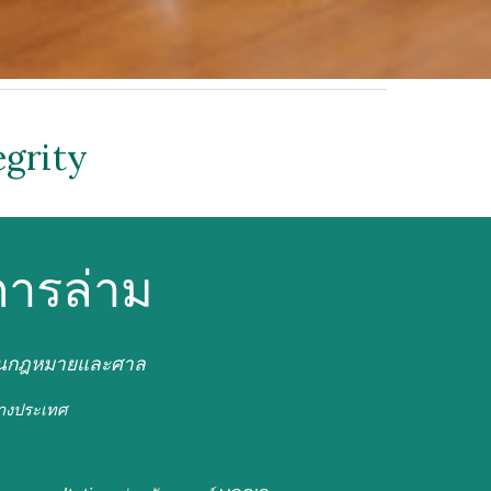
grity
การล่าม
านกฎหมาย
และ
ศาล
่างประเทศ