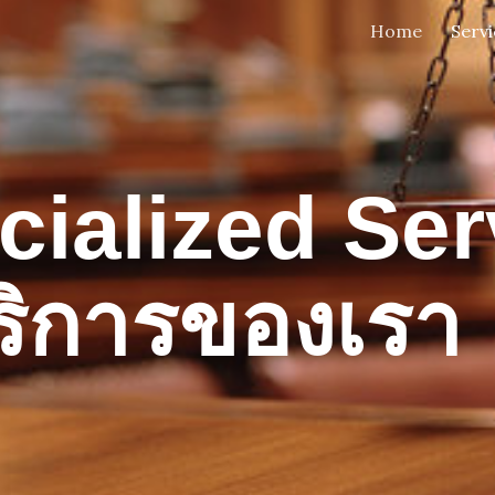
Home
Servi
ip to main content
Skip to navigat
cialized Se
ริการของเรา